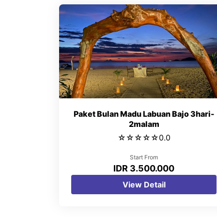
Paket Bulan Madu Labuan Bajo 3hari-
2malam
☆
☆
☆
☆
☆
0.0
Start From
IDR 3.500.000
View Detail