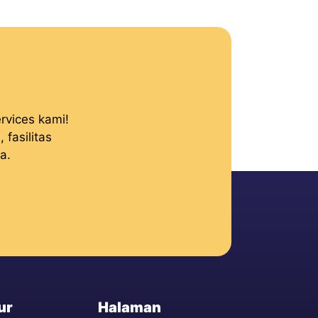
rvices kami!
fasilitas
a.
ur
Halaman