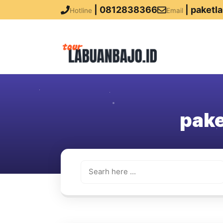
| 0812838366
| paketl
Hotline
Email
pake