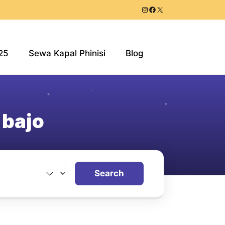
25
Sewa Kapal Phinisi
Blog
 bajo
Search