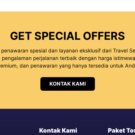
GET SPECIAL OFFERS
penawaran spesial dan layanan eksklusif dari Travel Se
pengalaman perjalanan terbaik dengan harga istimewa, 
remium, dan penawaran yang hanya tersedia untuk And
KONTAK KAMI
Kontak Kami
Paket To