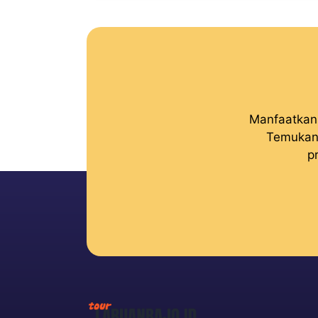
Manfaatkan 
Temukan 
p