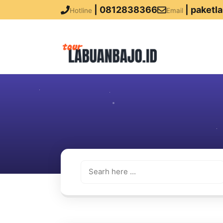
| 0812838366
| paketl
Hotline
Email