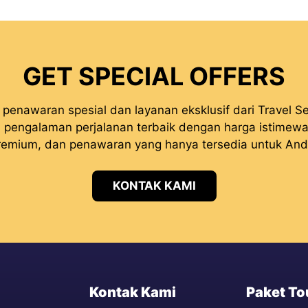
GET SPECIAL OFFERS
penawaran spesial dan layanan eksklusif dari Travel Se
pengalaman perjalanan terbaik dengan harga istimewa, 
remium, dan penawaran yang hanya tersedia untuk And
KONTAK KAMI
Kontak Kami
Paket To