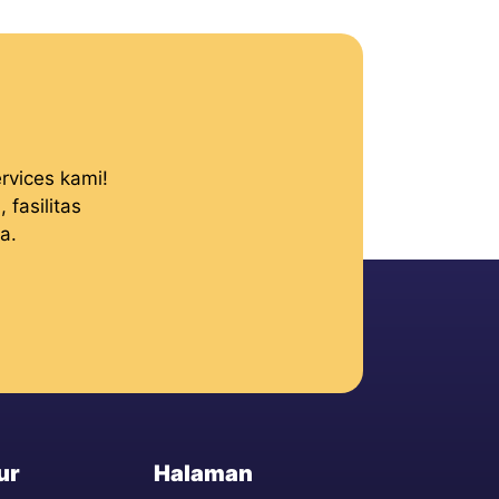
rvices kami!
fasilitas
a.
ur
Halaman