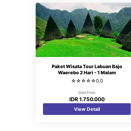
Paket Wisata Tour Labuan Bajo
Waerebo 2 Hari - 1 Malam
☆
☆
☆
☆
☆
0.0
Start From
IDR 1.750.000
View Detail