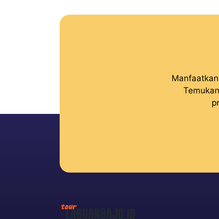
Manfaatkan 
Temukan 
p