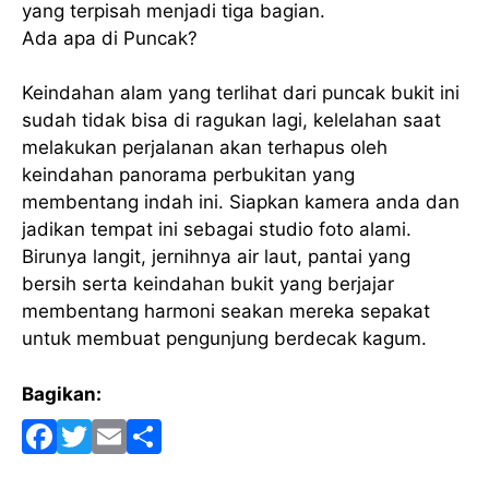
yang terpisah menjadi tiga bagian.
Ada apa di Puncak?
Keindahan alam yang terlihat dari puncak bukit ini
sudah tidak bisa di ragukan lagi, kelelahan saat
melakukan perjalanan akan terhapus oleh
keindahan panorama perbukitan yang
membentang indah ini. Siapkan kamera anda dan
jadikan tempat ini sebagai studio foto alami.
Birunya langit, jernihnya air laut, pantai yang
bersih serta keindahan bukit yang berjajar
membentang harmoni seakan mereka sepakat
untuk membuat pengunjung berdecak kagum.
Bagikan:
F
T
E
S
a
w
m
h