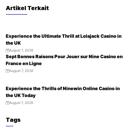
c
itt
ai
ar
Artikel Terkait
e
er
l
e
b
o
Experience the Ultimate Thrill at Lolajack Casino in
o
the UK
k
August 7, 2026
Sept Bonnes Raisons Pour Jouer sur Nine Casino en
France en Ligne
August 7, 2026
Experience the Thrills of Ninewin Online Casino in
the UK Today
August 7, 2026
Tags